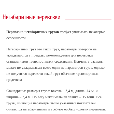
Автопарк
Спецтехника
Документы
Негабаритные перевозки
Бортовой длинномер
Новости
Организация переездов
Перевозка негабаритных грузов
требует учитывать некоторые
особенности.
Упаковка грузов
Контакты
Негабаритный груз это такой груз, параметры которого не
Грузчики
укладываются в пределы, рекомендуемые для перевозки
стандартными транспортными средствами. Причем, в размеры
Курьерская служба
может не укладываться всего один из параметров груза, однако
не получится перевезти такой груз обычным транспортным
Такелажные работы
средством.
Перевозки по России
Стандартные размеры груза: высота – 3,4 м, длина -14 м, и
ширина – 3,4 м. По весу максимальная планка – 35 тонн. Все
Негабаритные перевозки
грузы, имеющие параметры выше указанных показателей
Контейнерные перевозки
считаются негабаритными и требуют особых условия перевозки.