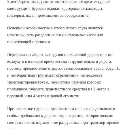
К негабаритным грузам относятся сложные архитектурные
Паллетные перевозки
конструкции, буровые вышки, карьерные экскаваторы,
цистерны, яхты, промышленное оборудование.
Рефрижераторные перевозки
Основной особенностью негабаритного груза является
Перевозки фурами
невозможность разделения его на отдельные части для
последующей перевозки.
Сборные грузы
Перевозка негабаритных грузов по железной дороге или по
Заказ Газели
воздуху в настоящее время весьма затруднительна и дорога,
поэтому предпочтение отдается автомобильному транспорту. Но
Малогабаритные перевозки
и негабаритный груз имеет ограничения: не подлежат
транспортировке грузы, габаритные размеры которых
Аренда спецтехники
превышают габариты транспортного средства на 2 метра в
Перевозка труб
передней и на 4 метра в задней его части.
Заказ Бычка
При перевозке грузов с превышением по весу предъявляются
особые требования к дорожному покрытию, которое должно
Ответственное хранение
соответствовать нормам и не разрушаться при транспортировке