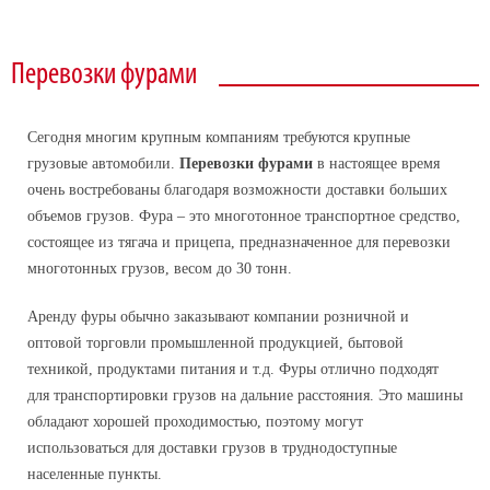
Автопарк
Спецтехника
Документы
Перевозки фурами
Бортовой длинномер
Новости
Организация переездов
Сегодня многим крупным компаниям требуются крупные
грузовые автомобили.
Перевозки фурами
в настоящее время
Упаковка грузов
очень востребованы благодаря возможности доставки больших
Контакты
объемов грузов. Фура – это многотонное транспортное средство,
Грузчики
состоящее из тягача и прицепа, предназначенное для перевозки
многотонных грузов, весом до 30 тонн.
Курьерская служба
Аренду фуры обычно заказывают компании розничной и
Такелажные работы
оптовой торговли промышленной продукцией, бытовой
техникой, продуктами питания и т.д. Фуры отлично подходят
Перевозки по России
для транспортировки грузов на дальние расстояния. Это машины
Негабаритные перевозки
обладают хорошей проходимостью, поэтому могут
использоваться для доставки грузов в труднодоступные
Контейнерные перевозки
населенные пункты.