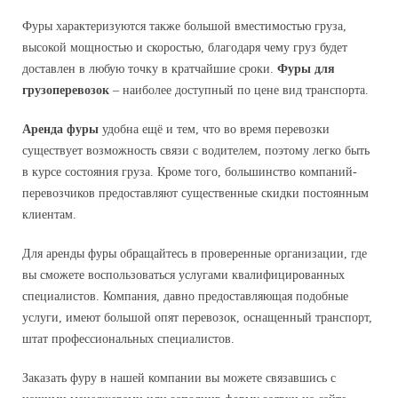
Паллетные перевозки
Фуры характеризуются также большой вместимостью груза,
высокой мощностью и скоростью, благодаря чему груз будет
Рефрижераторные перевозки
доставлен в любую точку в кратчайшие сроки.
Фуры для
грузоперевозок
– наиболее доступный по цене вид транспорта.
Перевозки фурами
Аренда фуры
удобна ещё и тем, что во время перевозки
Сборные грузы
существует возможность связи с водителем, поэтому легко быть
в курсе состояния груза. Кроме того, большинство компаний-
Заказ Газели
перевозчиков предоставляют существенные скидки постоянным
клиентам.
Малогабаритные перевозки
Для аренды фуры обращайтесь в проверенные организации, где
Аренда спецтехники
вы сможете воспользоваться услугами квалифицированных
Перевозка труб
специалистов. Компания, давно предоставляющая подобные
услуги, имеют большой опят перевозок, оснащенный транспорт,
Заказ Бычка
штат профессиональных специалистов.
Ответственное хранение
Заказать фуру в нашей компании вы можете связавшись с